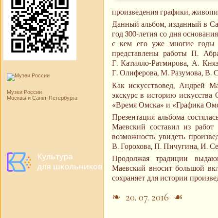
произведения графики, живопис
Данный альбом, изданный в Са
год 300-летия со дня основани
с кем его уже многие годы 
представлены работы П. Абра
Г. Катилло-Ратмирова, А. Кня
Г. Олиферова, М. Разумова, В.
Как искусствовед, Андрей Ма
Музеи России
экскурс в историю искусства 
Москвы и Санкт-Петербурга
«Время Омска» и «Графика Омс
Презентация альбома состяла
Маевский составил из работ
возможность увидеть произвед
В. Горохова, П. Пичугина, И. С
Продолжая традиции выдающ
Маевский вносит большой вкл
сохраняет для истории произв
❧ 20. 07. 2016 ☙