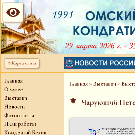

Карта сайта
Главная
Главная
Выставки
Выста
О музее
Выставки
⚜
Чарующий Пете
Новости
Фотоотчеты
План работы
Кондратий Белов: